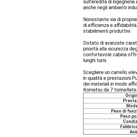
sull'eredità di ingegneri
anche negli ambienti indus
Nonostante sia di proprie
di efficienza e affidabilit
stabilimenti produttivi.
Dotato di avanzate carat
priorità alla sicurezza de
confortevole cabina offro
lunghi turni.
Scegliere un carrello el
in qualità e prestazioni.P
dei materiali in modo affi
Komatsu da 7 tonnellate
Origi
Presta
Mode
Peso di fun
Peso po
Condi
Fabbric
An