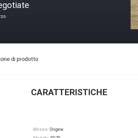
egotiate
zzo
ione di prodotto
CARATTERISTICHE
Motore:
Origine
Modello:
FD70