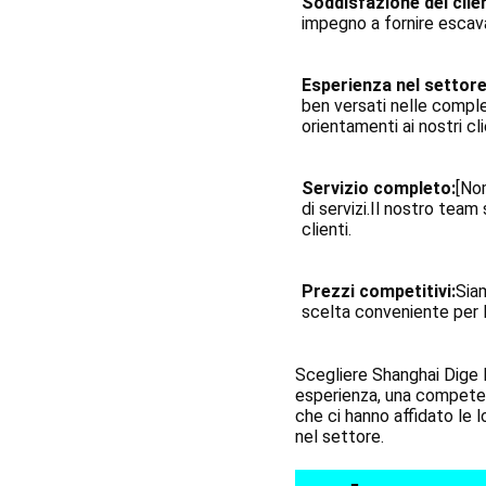
Soddisfazione del clie
impegno a fornire escava
Esperienza nel settore
ben versati nelle comple
orientamenti ai nostri cli
Servizio completo:
[No
di servizi.Il nostro team
clienti.
Prezzi competitivi:
Sia
scelta conveniente per l
Scegliere Shanghai Dige E
esperienza, una competenz
che ci hanno affidato le 
nel settore.