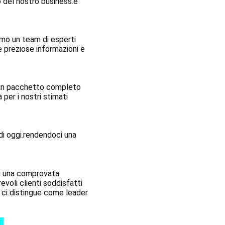
 del nostro business.e 
mo un team di esperti 
 preziose informazioni e 
 un pacchetto completo 
per i nostri stimati 
i oggi.rendendoci una 
n una comprovata 
oli clienti soddisfatti 
 ci distingue come leader 