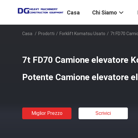
Casa
Chi Siamo
Casa
/
Prodotti
/
Forklift Komatsu Usato
/
7t FD70 Camio
7t FD70 Camione elevatore 
Potente Camione elevatore ele
Miglior Prezzo
Scrivici