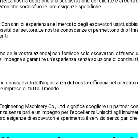
nte:
La nostra dedizione alla soddisfazione del cliente è al centro
tori che soddisfino le loro esigenze specifiche.
:
Con anni di esperienza nel mercato degli escavatori usati, abbia
ssità del settore.Le nostre conoscenze ci permettono di offrire
enti.
me della vostra azienda] non fornisce solo escavatori, offriamo
 si impegna a garantire un'esperienza senza soluzione di continuità 
mo consapevoli dell'importanza del costo-efficacia nel mercato d
e imprese di tutto il mondo.
ngineering Machinery Co., Ltd. significa scegliere un partner co
a senza pari e un impegno per l'eccellenza.Unisciti agli innumerev
loro esigenze di escavatori e sperimenta il servizio senza pari che