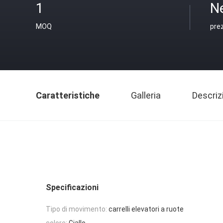
1
N
MOQ
pre
Caratteristiche
Galleria
Descriz
Specificazioni
Tipo di movimento:
carrelli elevatori a ruote
colore:
Giallo