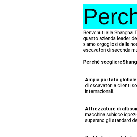
Perch
Benvenuti alla Shanghai Di
quanto azienda leader del
siamo orgogliosi della no
escavatori di seconda m
Perché scegliere
Shangh
Ampia portata globale
di escavatori a clienti so
internazionali.
Attrezzature di altissi
macchina subisce ispezio
superano gli standard de