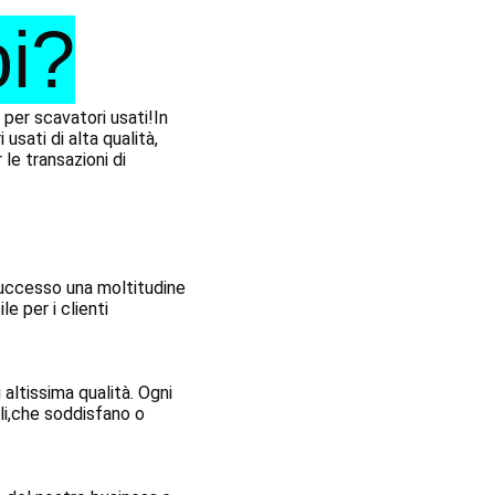
oi?
per scavatori usati!In 
ati di alta qualità, 
e transazioni di 
uccesso una moltitudine 
e per i clienti 
altissima qualità. Ogni 
i,che soddisfano o 