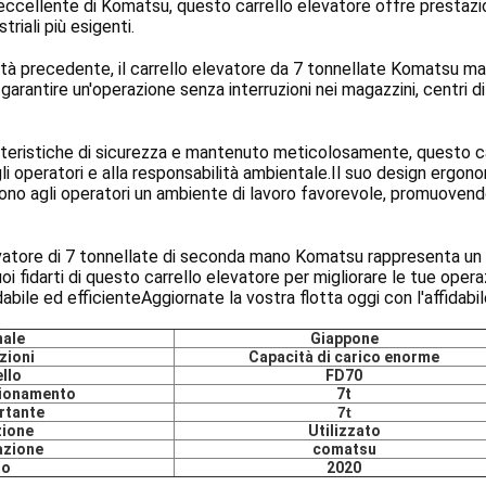
a eccellente di Komatsu, questo carrello elevatore offre prestazio
triali più esigenti.
tà precedente, il carrello elevatore da 7 tonnellate Komatsu man
à.garantire un'operazione senza interruzioni nei magazzini, centri di
teristiche di sicurezza e mantenuto meticolosamente, questo car
gli operatori e alla responsabilità ambientale.Il suo design ergono
no agli operatori un ambiente di lavoro favorevole, promuovendo 
evatore di 7 tonnellate di seconda mano Komatsu rappresenta un
uoi fidarti di questo carrello elevatore per migliorare le tue oper
dabile ed efficienteAggiornate la vostra flotta oggi con l'affidabil
.
nale
Giappone
zioni
Capacità di carico enorme
llo
FD70
zionamento
7t
rtante
7t
zione
Utilizzato
azione
comatsu
no
2020